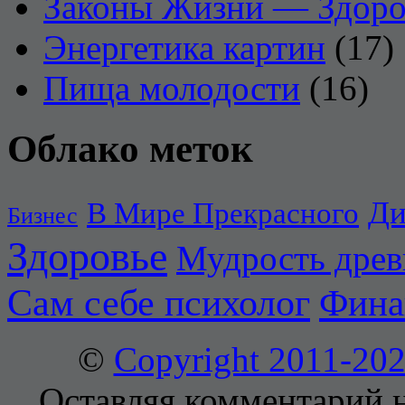
Законы Жизни — Здоро
Энергетика картин
(17)
Пища молодости
(16)
Облако меток
Ди
В Мире Прекрасного
Бизнес
Здоровье
Мудрость дре
Сам себе психолог
Фина
©
Copyright 2011-2
Оставляя комментарий н