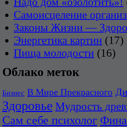
Надо дом «озолотить»!
Самоисцеление органи
Законы Жизни — Здоро
Энергетика картин
(17)
Пища молодости
(16)
Облако меток
Ди
В Мире Прекрасного
Бизнес
Здоровье
Мудрость дре
Сам себе психолог
Фина