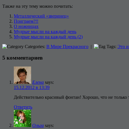
Также на эту тему можно почитать:
Металлический «зверинец»
Поиграем?!!
О ножницах
Мудрые мысли на каждый день
Мудрые мысли на каждый день (2)
Categories:
В Мире Прекрасного
|
Tags:
Это и
5 комментариев
Елена
says:
15.12.2012 в 13:39
Действительно красивый фонтан! Хорошо, что не только т
Ответить
Ольга
says: