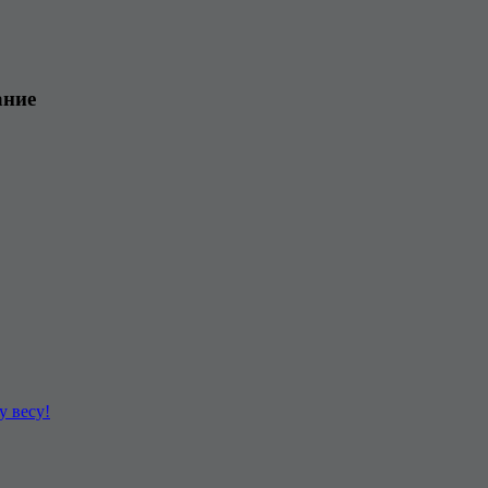
ание
у весу!