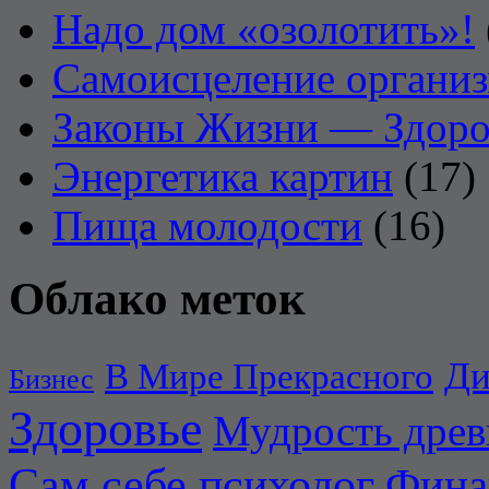
Надо дом «озолотить»!
Самоисцеление органи
Законы Жизни — Здоро
Энергетика картин
(17)
Пища молодости
(16)
Облако меток
Ди
В Мире Прекрасного
Бизнес
Здоровье
Мудрость дре
Сам себе психолог
Фина