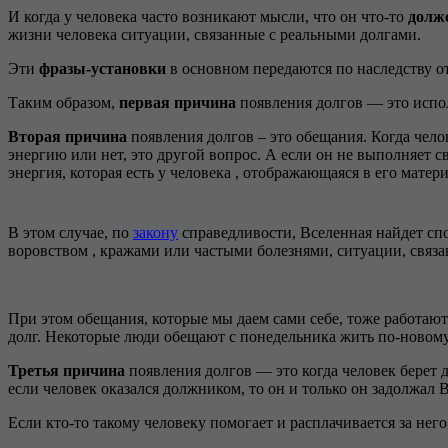
И когда у человека часто возникают мысли, что он что-то
долж
жизни человека ситуации, связанные с реальными долгами.
Эти
фразы-установки
в основном передаются по наследству о
Таким образом,
первая причина
появления долгов — это испо
Вторая причина
появления долгов – это обещания. Когда чело
энергию или нет, это другой вопрос. А если он не выполняет с
энергия, которая есть у человека , отображающаяся в его матер
В этом случае, по
закону
справедливости, Вселенная найдет спос
воровством , кражами или частыми болезнями, ситуации, связ
При этом обещания, которые мы даем сами себе, тоже работают
долг. Некоторые люди обещают с понедельника жить по-новому, 
Третья причина
появления долгов — это когда человек берет 
если человек оказался должником, то он и только он задолжал
Если кто-то такому человеку помогает и расплачивается за него