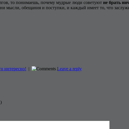
лгов, то понимаешь, почему мудрые люди советуют
не брать нич
ни мысли, обещания и поступки, и каждый имеет то, что заслужи
то интересно!
|
Leave a reply
)