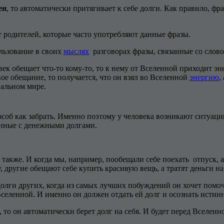
ен
, то автоматически притягивает к себе долги. Как правило, фр
т родителей, которые часто употребляют данные фразы.
льзование в своих
мыслях
разговорах фразы, связанные со слово
век обещает что-то кому-то, то к нему от Вселенной приходит э
вое обещание, то получается, что он взял во Вселенной
энергию
,
иальном мире.
об как забрать. Именно поэтому у человека возникают ситуации,
анные с денежными долгами.
 также. И когда мы, например, пообещали себе поехать отпуск, 
другие обещают себе купить красивую вещь, а тратят деньги на ч
долги других, когда из самых лучших побуждений он хочет помоч
 Вселенной. И именно он должен отдать ей долг и осознать исти
, то он автоматически берет долг на себя. И будет перед Вселен