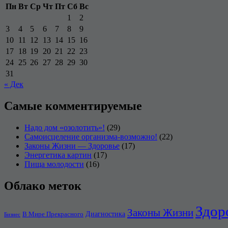
Пн
Вт
Ср
Чт
Пт
Сб
Вс
1
2
3
4
5
6
7
8
9
10
11
12
13
14
15
16
17
18
19
20
21
22
23
24
25
26
27
28
29
30
31
« Дек
Самые комментируемые
Надо дом «озолотить»!
(29)
Самоисцеление организма-возможно!
(22)
Законы Жизни — Здоровье
(17)
Энергетика картин
(17)
Пища молодости
(16)
Облако меток
Здор
Законы Жизни
Диагностика
В Мире Прекрасного
Бизнес