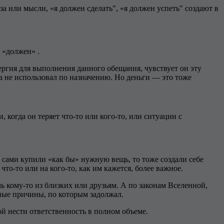
аза или мысли, «я должен сделать", «я должен успеть" создают в
 «должен» .
нергия для выполнения данного обещания, чувствует он эту
 а не использовал по назначению. Но деньги — это тоже
 когда он теряет что-то или кого-то, или ситуации с
а сами купили «как бы» нужную вещь, то тоже создали себе
то-то или на кого-то, как им кажется, более важное.
ь кому-то из близких или друзьям. А по законам Вселенной,
нные причины, по которым задолжал.
ной нести ответственность в полном объеме.