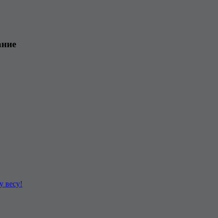
ание
у весу!