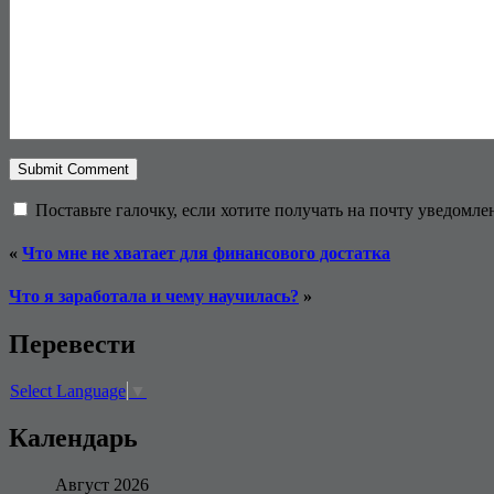
Поставьте галочку, если хотите получать на почту уведомл
«
Что мне не хватает для финансового достатка
Что я заработала и чему научилась?
»
Перевести
Select Language
▼
Календарь
Август 2026