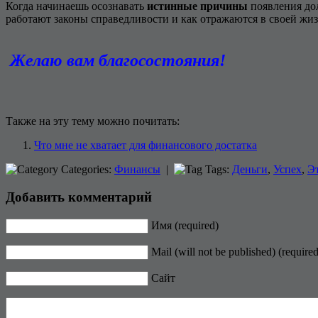
Когда начинаешь осознавать
истинные причины
появления до
работают законы справедливости и как отражаются в своей жиз
Желаю вам благосостояния!
Также на эту тему можно почитать:
Что мне не хватает для финансового достатка
Categories:
Финансы
|
Tags:
Деньги
,
Успех
,
Э
Добавить комментарий
Имя (required)
Mail (will not be published) (required
Сайт