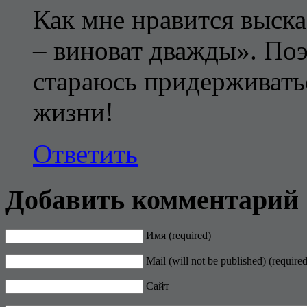
Как мне нравится выска
– виноват дважды». По
стараюсь придерживатьс
жизни!
Ответить
Добавить комментарий
Имя (required)
Mail (will not be published) (required
Сайт