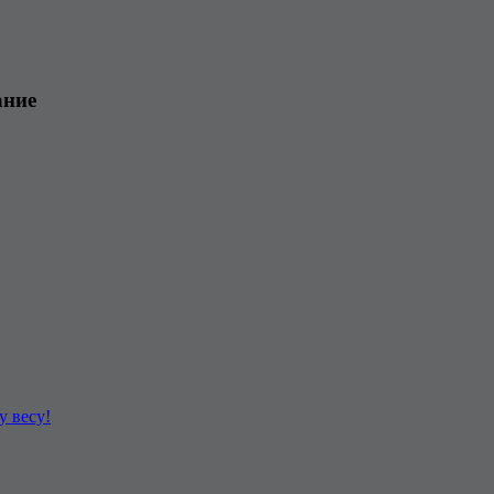
ание
у весу!