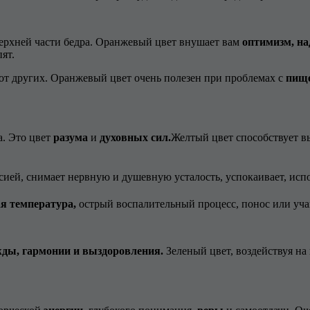
верхней части бедра. Оранжевый цвет внушает вам
оптимизм, на
ят.
от других. Оранжевый цвет очень полезен при проблемах с
пище
а. Это цвет
разума
и
духовных сил.
Желтый цвет способствует в
сией, снимает нервную и душевную усталость, успокаивает, испо
 температура,
острый воспалительный процесс, понос или уч
ды, гармонии и выздоровления.
Зеленый цвет, воздействуя на