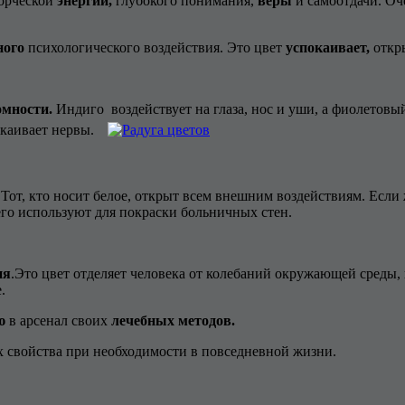
ворческой
энергии,
глубокого понимания,
веры
и самоотдачи. Оч
ного
психологического воздействия. Это цвет
успокаивает,
откры
омности.
Индиго воздействует на глаза, нос и уши, а фиолетовы
каивает нервы.
Тот, кто носит белое, открыт всем внешним воздействиям. Есл
его используют для покраски больничных стен.
ия
.Это цвет отделяет человека от колебаний окружающей среды,
.
ю
в арсенал своих
лечебных методов.
х свойства при необходимости в повседневной жизни.