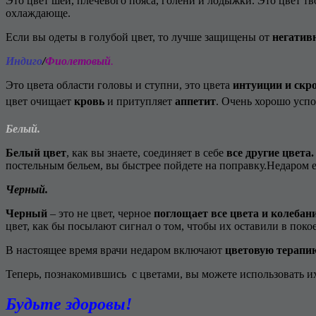
Это цвет шеи, плечевого пояса, голени и лодыжки. Это цвет т
охлаждающе.
Если вы одеты в голубой цвет, то лучше защищены от
негатив
Индиго
/
Фиолетовый
.
Это цвета области головы и ступни, это цвета
интуиции и скр
цвет очищает
кровь
и притупляет
аппетит
. Очень хорошо успо
Белый.
Белый цвет
, как вы знаете, соединяет в себе
все другие цвета.
постельным бельем, вы быстрее пойдете на поправку.Недаром 
Черный.
Черный
– это не цвет, черное
поглощает все цвета и колебан
цвет, как бы посылают сигнал о том, чтобы их оставили в покое
В настоящее время врачи недаром включают
цветовую терапи
Теперь, познакомившись с цветами, вы можете использовать и
Будьте здоровы!