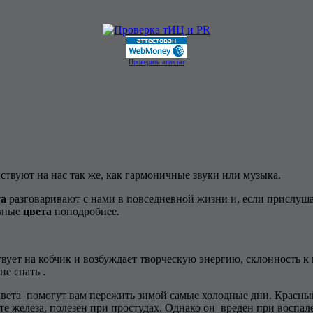
Проверить аттестат
ствуют на нас так же, как гармоничные звуки или музыка.
та
разговаривают с нами в повседневной жизни и, если прислуша
овные
цвета
поподробнее.
ствует на кобчик и возбуждает творческую энергию, склонность
не спать .
е цвета помогут вам пережить зимой самые холодные дни. Красн
те железа, полезен при простудах. Однако он вреден при воспа