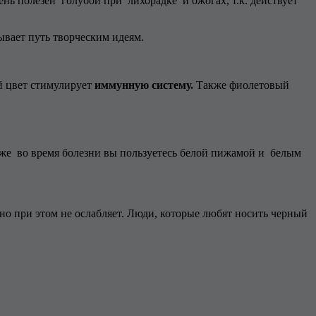
ень полезен голубой при лихорадке и ожогах, т.к. действует
вает путь творческим идеям.
й цвет стимулирует
иммунную систему.
Также фиолетовый
и же во время болезни вы пользуетесь белой пижамой и белым
 но при этом не ослабляет. Люди, которые любят носить черный