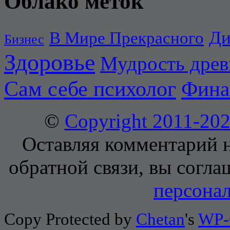
Облако меток
Ди
В Мире Прекрасного
Бизнес
Здоровье
Мудрость дре
Сам себе психолог
Фина
©
Copyright 2011-2
Оставляя комментарий н
обратной связи, вы согла
персона
Copy Protected by
Chetan
's
WP-