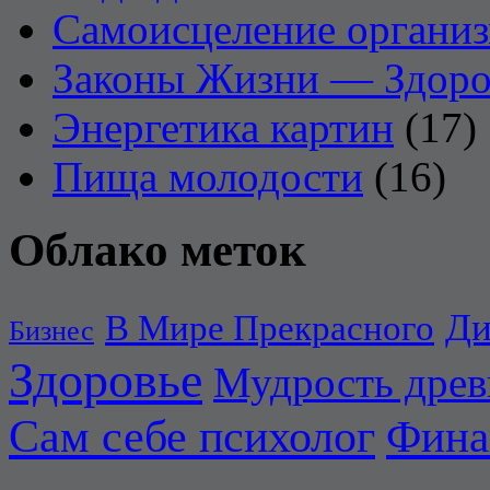
Самоисцеление органи
Законы Жизни — Здоро
Энергетика картин
(17)
Пища молодости
(16)
Облако меток
Ди
В Мире Прекрасного
Бизнес
Здоровье
Мудрость дре
Сам себе психолог
Фина