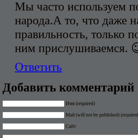
Мы часто используем п
народа.А то, что даже 
правильность, только п
ним прислушиваемся. 
Ответить
Добавить комментарий
Имя (required)
Mail (will not be published) (required
Сайт