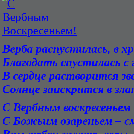
В
е
рба распустилась, в х
Благодать спустилась с г
В сердце растворится зв
Солнце заискрится в зла
С Вербным воскресеньем 
С Божьим озареньем – с