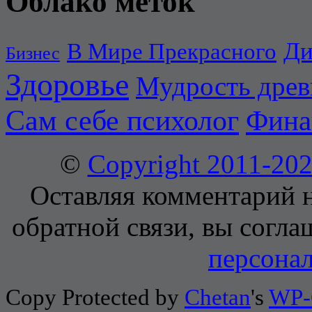
Облако меток
Ди
В Мире Прекрасного
Бизнес
Здоровье
Мудрость дре
Сам себе психолог
Фина
©
Copyright 2011-2
Оставляя комментарий н
обратной связи, вы согла
персона
Copy Protected by
Chetan
's
WP-