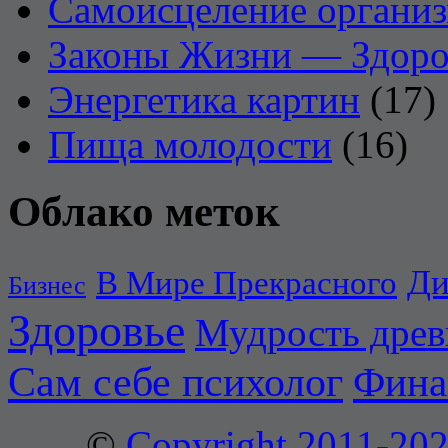
Самоисцеление органи
Законы Жизни — Здоро
Энергетика картин
(17)
Пища молодости
(16)
Облако меток
Ди
В Мире Прекрасного
Бизнес
Здоровье
Мудрость дре
Сам себе психолог
Фина
©
Copyright 2011-2