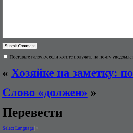
Поставьте галочку, если хотите получать на почту уведомл
«
Хозяйке на заметку: п
Слово «должен»
»
Перевести
Select Language
▼