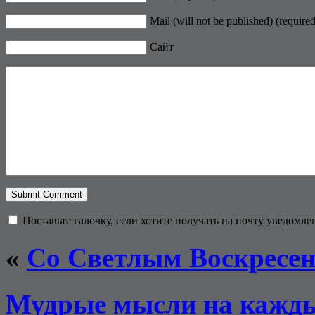
Mail (will not be published) (required
Сайт
Поставьте галочку, если хотите получать на почту уведомл
«
Со Светлым Воскресен
Мудрые мысли на каждый