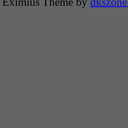
Eximius Theme by
dkszone