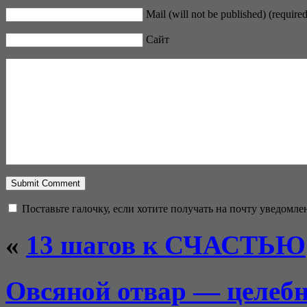
Mail (will not be published) (required
Сайт
Поставьте галочку, если хотите получать на почту уведомл
«
13 шагов к СЧАСТЬЮ
Овсяной отвар — целебн