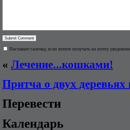
Поставьте галочку, если хотите получать на почту уведомл
«
Лечение...кошками!
Притча о двух деревьях 
Перевести
Календарь