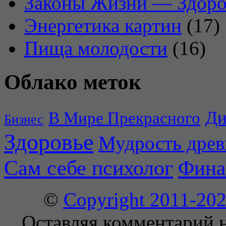
Законы Жизни — Здоро
Энергетика картин
(17)
Пища молодости
(16)
Облако меток
Ди
В Мире Прекрасного
Бизнес
Здоровье
Мудрость дре
Сам себе психолог
Фина
©
Copyright 2011-2
Оставляя комментарий н